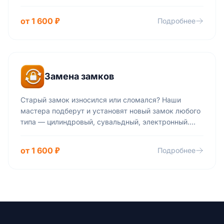
производителей различных уровней секретности и
сложности, так и замки, созданные с учетом
от 1 600 ₽
Подробнее
индивидуальных особенностей вашей двери и
пожеланий. Вскрытие замков такого вида — крайне
сложная задача для злоумышленников, но не для
наших специалистов.
Замена замков
Старый замок износился или сломался? Наши
мастера подберут и установят новый замок любого
типа — цилиндровый, сувальдный, электронный.
Работаем с деревянными и металлическими
дверями, демонтируем старый механизм и ставим
от 1 600 ₽
Подробнее
надёжную замену с гарантией.