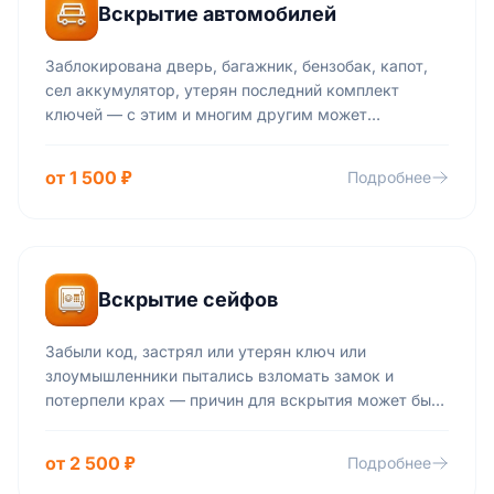
Вскрытие автомобилей
Заблокирована дверь, багажник, бензобак, капот,
сел аккумулятор, утерян последний комплект
ключей — с этим и многим другим может
столкнуться любой автомобилист. Запишите
телефон нашей экстренной службы и будьте
от 1 500 ₽
Подробнее
уверены в том, что вам всегда помогут.
Вскрытие сейфов
Забыли код, застрял или утерян ключ или
злоумышленники пытались взломать замок и
потерпели крах — причин для вскрытия может быть
огромное количество. И на каждую из них у
мастеров нашей компании есть свой ответ. Они
от 2 500 ₽
Подробнее
помогут открыть замок, перекодируют его и решат